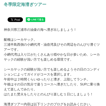
冬季限定海漕ぎツアー
神奈川県三浦市の油壷の海へ漕ぎ出しましょう！
艇種はシーカヤック。
三浦半島西側の小網代湾・油壺湾及びその周辺をのんびり漕ぐツ
アーです。
小網代湾は入り江がたくさんあり穏やかな日が多いため、シーカ
ヤックの経験が浅い方でも楽しめる環境です。
シーカヤックの経験が浅い方でも楽しめるようその日のコンディ
ションによってガイドがコースを選択します。
午前中は２時間くらいゆったりと漕ぎ、上陸してランチ。
午後はその日の気分で違うコースへ漕ぎだしたり、SUPに乗り換
えて楽しんでみたり。
はたまた焚火をしたりとのんびり楽しむ１日にしましょう！
海漕ぎツアー内容は以下リンクのブログをお読みください。