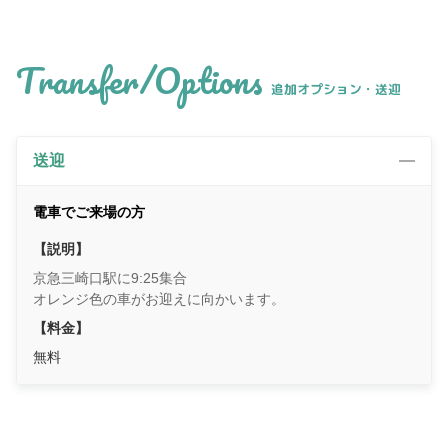
Transfer/Options
追加オプション・送迎
送迎
電車でご来場の方
【説明】
京急三崎口駅に9:25集合
オレンジ色の車がお迎えに向かいます。
【料金】
無料